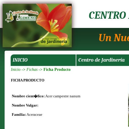
CENTRO 
Un Nue
INICIO
Centro de Jardinería
Inicio
->
Fichas
-> Ficha Producto
FICHA PRODUCTO
Nombre cient�fico:
Acer campestre nanum
Nombre Vulgar:
Familia:
Aceraceae