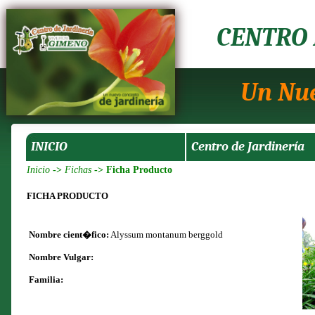
CENTRO 
Un Nue
INICIO
Centro de Jardinería
Inicio
->
Fichas
-> Ficha Producto
FICHA PRODUCTO
Nombre cient�fico:
Alyssum montanum berggold
Nombre Vulgar:
Familia: