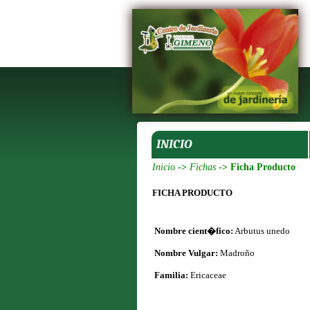
INICIO
Inicio
->
Fichas
-> Ficha Producto
FICHA PRODUCTO
Nombre cient�fico:
Arbutus unedo
Nombre Vulgar:
Madroño
Familia:
Ericaceae