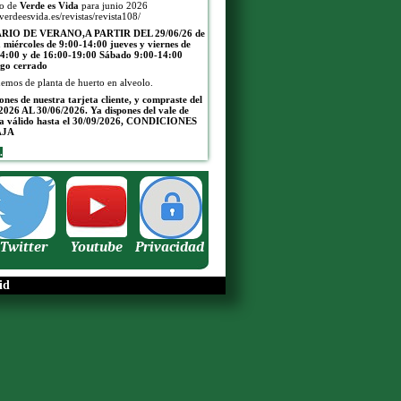
jo de
Verde es Vida
para junio 2026
/verdeesvida.es/revistas/revista108/
IO DE VERANO,A PARTIR DEL 29/06/26
de
a miércoles de 9:00-14:00 jueves y viernes de
4:00 y de 16:00-19:00
Sábado 9:00-14:00
go cerrado
emos de planta de huerto en alveolo.
pones de nuestra tarjeta cliente, y compraste del
2026 AL 30/06/2026. Ya dispones del vale de
a válido hasta el 30/09/2026, CONDICIONES
AJA
.
Twitter
Youtube
Privacidad
id