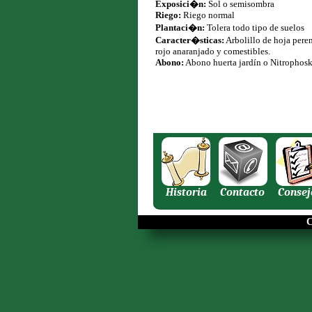
Exposici�n:
Sol o semisombra
Riego:
Riego normal
Plantaci�n:
Tolera todo tipo de suelos
Caracter�sticas:
Arbolillo de hoja peren
rojo anaranjado y comestibles.
Abono:
Abono huerta jardín o Nitrophos
Historia
Contacto
Consej
C