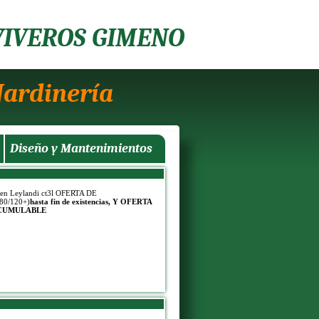
VIVEROS GIMENO
Jardinería
Diseño y Mantenimientos
 en Leylandi ct3l OFERTA DE
80/120+)
hasta fin de existencias, Y OFERTA
CUMULABLE