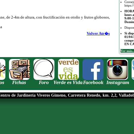
Conse
https:/
HORAR
lunes 
ne, de 2-4m de altura, con fructificación en otoño y frutos globosos,
9:00-1
Domin
ka
Dispon
Volver Atr�s
Si dis
01/04/
compr
EN C
Ver más..
os
Fichas
Foro
Verde es Vida
Facebook
Instagram
entro de Jardinería Viveros Gimeno, Carretera Renedo, km. 2,2, Valladol