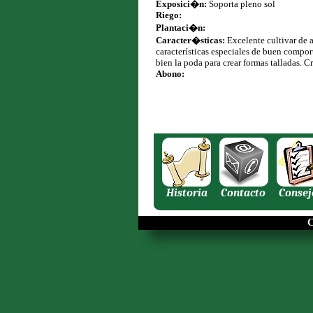
Exposici�n:
Soporta pleno sol
Riego:
Plantaci�n:
Caracter�sticas:
Excelente cultivar de 
características especiales de buen compor
bien la poda para crear formas talladas. 
Abono:
Historia
Contacto
Consej
C