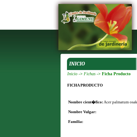
INICIO
Inicio
->
Fichas
-> Ficha Producto
FICHA PRODUCTO
Nombre cient�fico:
Acer palmatum osak
Nombre Vulgar:
Familia: