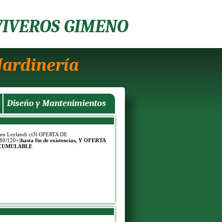
VIVEROS GIMENO
Jardinería
Diseño y Mantenimientos
 en Leylandi ct3l OFERTA DE
80/120+)
hasta fin de existencias, Y OFERTA
CUMULABLE