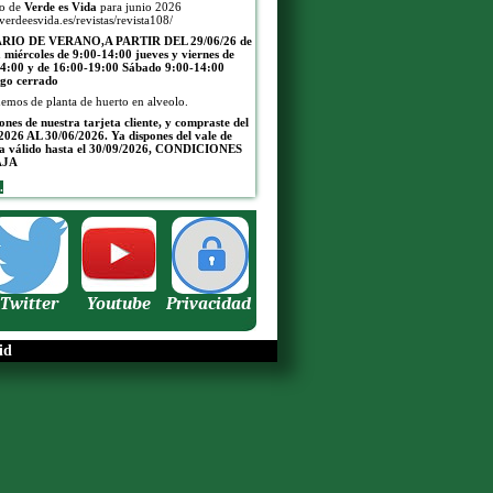
jo de
Verde es Vida
para junio 2026
/verdeesvida.es/revistas/revista108/
IO DE VERANO,A PARTIR DEL 29/06/26
de
a miércoles de 9:00-14:00 jueves y viernes de
4:00 y de 16:00-19:00
Sábado 9:00-14:00
go cerrado
emos de planta de huerto en alveolo.
pones de nuestra tarjeta cliente, y compraste del
2026 AL 30/06/2026. Ya dispones del vale de
a válido hasta el 30/09/2026, CONDICIONES
AJA
.
Twitter
Youtube
Privacidad
id