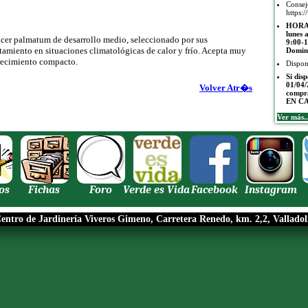
Conse
https:/
HORAR
lunes 
acer palmatum de desarrollo medio, seleccionado por sus
9:00-1
tamiento en situaciones climatológicas de calor y frío. Acepta muy
Domin
Crecimiento compacto.
Dispon
Si dis
01/04/
Volver Atr�s
compr
EN C
Ver más..
os
Fichas
Foro
Verde es Vida
Facebook
Instagram
entro de Jardinería Viveros Gimeno, Carretera Renedo, km. 2,2, Valladol