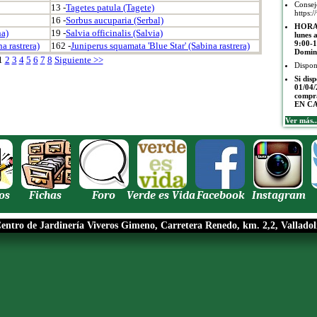
Conse
13 -
Tagetes patula (Tagete)
https:/
16 -
Sorbus aucuparia (Serbal)
HORAR
na)
19 -
Salvia officinalis (Salvia)
lunes 
9:00-1
a rastrera)
162 -
Juniperus squamata 'Blue Star' (Sabina rastrera)
Domin
1
2
3
4
5
6
7
8
Siguiente >>
Dispon
Si dis
01/04/
compr
EN C
Ver más..
os
Fichas
Foro
Verde es Vida
Facebook
Instagram
entro de Jardinería Viveros Gimeno, Carretera Renedo, km. 2,2, Valladol