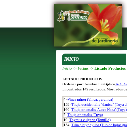
INICIO
Inicio
->
Fichas
-> Listado Productos
LISTADO PRODUCTOS
Ordenar por:
Nombre cient�fico
A-Z
,
Z
Encontrados 149 resultados. Mostrados d
4 -
Vinca minor (Vinca, pervinca)
159 -
Thuja occidentalis "danica" (Tuya 
160 -
Thuja orientalis 'Aurea Nana' (Tuya)
7 -
Thuja orientalis (Tuya)
10 -
Thymus vulgaris (Tomillo)
154 -
Tilia platyphyllos (Tilo de hojas gr