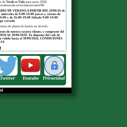
jo de
Verde es Vida
para junio 2026
/verdeesvida.es/revistas/revista108/
IO DE VERANO,A PARTIR DEL 29/06/26
de
a miércoles de 9:00-14:00 jueves y viernes de
4:00 y de 16:00-19:00
Sábado 9:00-14:00
go cerrado
emos de planta de huerto en alveolo.
pones de nuestra tarjeta cliente, y compraste del
2026 AL 30/06/2026. Ya dispones del vale de
a válido hasta el 30/09/2026, CONDICIONES
AJA
.
Twitter
Youtube
Privacidad
id