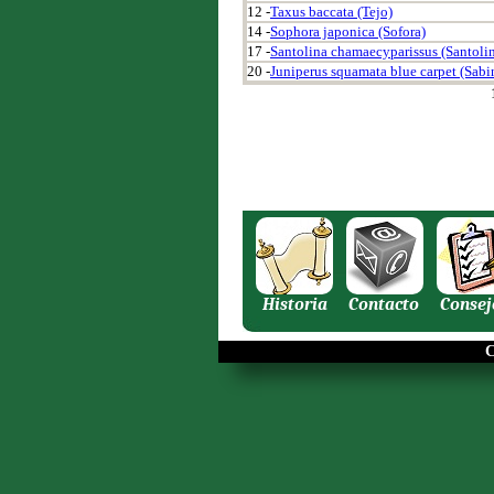
12 -
Taxus baccata (Tejo)
14 -
Sophora japonica (Sofora)
17 -
Santolina chamaecyparissus (Santoli
20 -
Juniperus squamata blue carpet (Sabin
Historia
Contacto
Consej
C