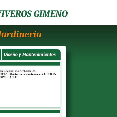
VIVEROS GIMENO
Jardinería
Diseño y Mantenimientos
 en Leylandi ct3l OFERTA DE
80/120+)
hasta fin de existencias, Y OFERTA
CUMULABLE