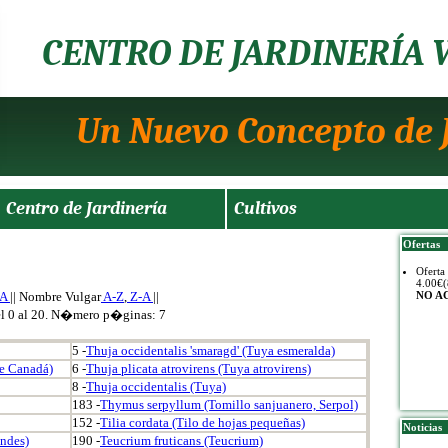
CENTRO DE JARDINERÍA 
Un Nuevo Concepto de 
Centro de Jardinería
Cultivos
Ofertas
Oferta
4.00€(
-A
|| Nombre Vulgar
A-Z
,
Z-A
||
NO A
el 0 al 20. N�mero p�ginas: 7
5 -
Thuja occidentalis 'smaragd' (Tuya esmeralda)
de Canadá)
6 -
Thuja plicata atrovirens (Tuya atrovirens)
8 -
Thuja occidentalis (Tuya)
183 -
Thymus serpyllum (Tomillo sanjuanero, Serpol)
152 -
Tilia cordata (Tilo de hojas pequeñas)
Noticias
andes)
190 -
Teucrium fruticans (Teucrium)