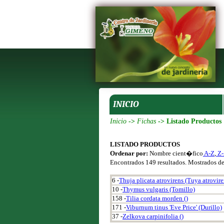
INICIO
Inicio
->
Fichas
-> Listado Productos
LISTADO PRODUCTOS
Ordenar por:
Nombre cient�fico
A-Z
,
Z
Encontrados 149 resultados. Mostrados d
6 -
Thuja plicata atrovirens (Tuya atrovire
10 -
Thymus vulgaris (Tomillo)
158 -
Tilia cordata morden ()
171 -
Viburnum tinus 'Eve Price' (Durillo)
37 -
Zelkova carpinifolia ()