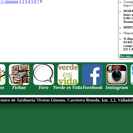
<< Anterior
1
2
3
4
5
6
7
8
Conse
https:/
HORAR
lunes 
9:00-1
Domin
DISP
Dispon
Si dis
01/04/
compr
EN C
Ver más..
os
Fichas
Foro
Verde es Vida
Facebook
Instagram
entro de Jardinería Viveros Gimeno, Carretera Renedo, km. 2,2, Valladol