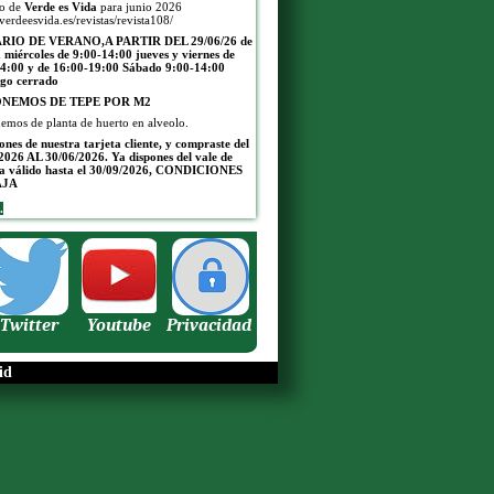
jo de
Verde es Vida
para junio 2026
/verdeesvida.es/revistas/revista108/
IO DE VERANO,A PARTIR DEL 29/06/26
de
a miércoles de 9:00-14:00 jueves y viernes de
4:00 y de 16:00-19:00
Sábado 9:00-14:00
go cerrado
ONEMOS DE TEPE POR M2
emos de planta de huerto en alveolo.
pones de nuestra tarjeta cliente, y compraste del
2026 AL 30/06/2026. Ya dispones del vale de
a válido hasta el 30/09/2026, CONDICIONES
AJA
.
Twitter
Youtube
Privacidad
id