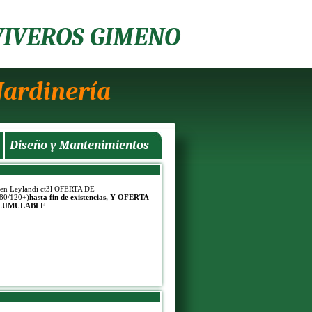
VIVEROS GIMENO
Jardinería
Diseño y Mantenimientos
 en Leylandi ct3l OFERTA DE
80/120+)
hasta fin de existencias, Y OFERTA
CUMULABLE