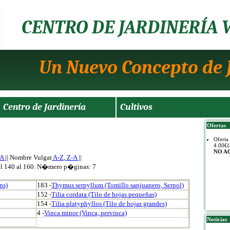
CENTRO DE JARDINERÍA 
Un Nuevo Concepto de 
Centro de Jardinería
Cultivos
Ofertas
Oferta
4.00€(
NO A
-A
|| Nombre Vulgar
A-Z
,
Z-A
||
el 140 al 160. N�mero p�ginas: 7
ns)
183 -
Thymus serpyllum (Tomillo sanjuanero, Serpol)
152 -
Tilia cordata (Tilo de hojas pequeñas)
154 -
Tilia platyphyllos (Tilo de hojas grandes)
4 -
Vinca minor (Vinca, pervinca)
Noticias